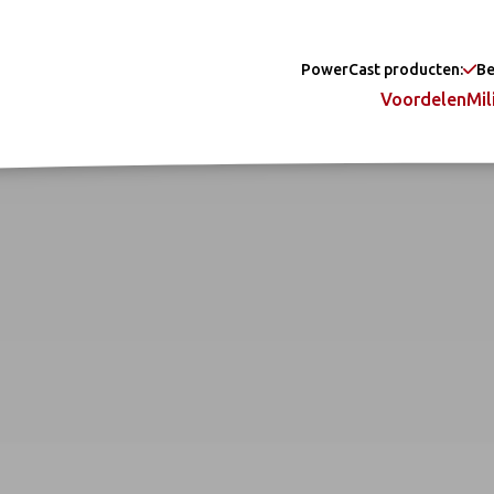
PowerCast producten:
Be
Voordelen
Mil