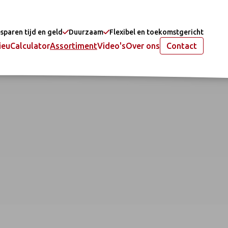
sparen tijd en geld
Duurzaam
Flexibel en toekomstgericht
ieu
Calculator
Assortiment
Video's
Over ons
Contact